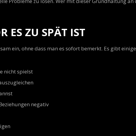
zielle Probleme zu lösen. Wer mit dieser Grundhaltung an
 ES ZU SPÄT IST
am ein, ohne dass man es sofort bemerkt. Es gibt einige 
 nicht spielst
 auszugleichen
kannst
 Beziehungen negativ
tigen