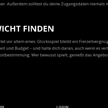
r. Außerdem solltest du deine Zugangsdaten niemals mit
WICHT FINDEN
t vor allem eines: Glücksspiel bleibt ein Freizeitvergn
 Zeit und Budget – und halte dich daran, auch wenn es ver
bstbestimmung. Wer bewusst spielt, genießt das Angebot 
IN
LOGIN