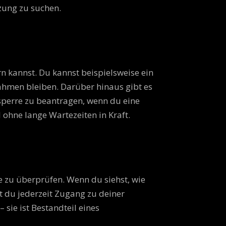
zung zu suchen.
rn kannst. Du kannst beispielsweise ein
Rahmen bleiben. Darüber hinaus gibt es
stsperre zu beantragen, wenn du eine
 ohne lange Wartezeiten in Kraft.
 zu überprüfen. Wenn du siehst, wie
st du jederzeit Zugang zu deiner
sie ist Bestandteil eines