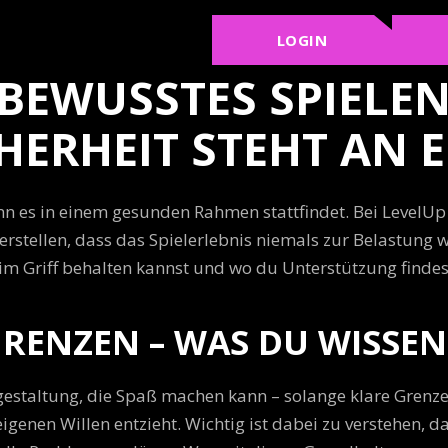
LOGIN
WUSSTES SPIELEN 
HERHEIT STEHT AN E
nn es in einem gesunden Rahmen stattfindet. Bei LevelU
stellen, dass das Spielerlebnis niemals zur Belastung wir
 im Griff behalten kannst und wo du Unterstützung findes
GRENZEN – WAS DU WISSEN
itgestaltung, die Spaß machen kann – solange klare Grenz
igenen Willen entzieht. Wichtig ist dabei zu verstehen, d