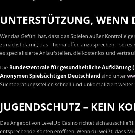
UNTERSTÜTZUNG, WENN D
Wer das Gefühl hat, dass das Spielen außer Kontrolle gerat
zunächst damit, das Thema offen anzusprechen – sei es 
es spezialisierte Anlaufstellen, die kostenlos und vertraul
Die
Bundeszentrale für gesundheitliche Aufklärung 
Anonymen Spielsüchtigen Deutschland
sind unter
ww
Suchtberatungsstellen schnell und unkompliziert weiter. 
JUGENDSCHUTZ – KEIN K
Das Angebot von LevelUp Casino richtet sich ausschließ
entsprechende Konten eröffnen. Wenn du weißt, dass Mi