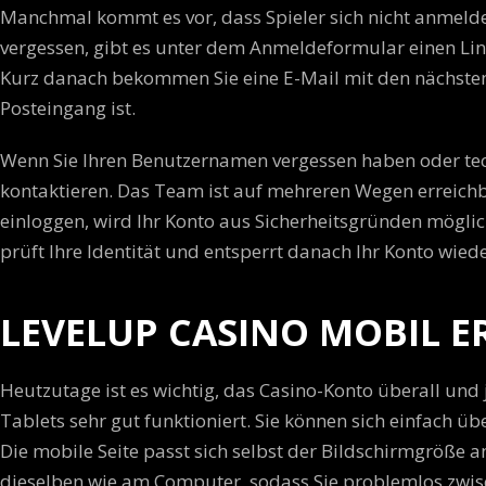
Manchmal kommt es vor, dass Spieler sich nicht anmelde
vergessen, gibt es unter dem Anmeldeformular einen Link
Kurz danach bekommen Sie eine E-Mail mit den nächsten 
Posteingang ist.
Wenn Sie Ihren Benutzernamen vergessen haben oder te
kontaktieren. Das Team ist auf mehreren Wegen erreichb
einloggen, wird Ihr Konto aus Sicherheitsgründen mögli
prüft Ihre Identität und entsperrt danach Ihr Konto wied
LEVELUP CASINO MOBIL E
Heutzutage ist es wichtig, das Casino-Konto überall und j
Tablets sehr gut funktioniert. Sie können sich einfach 
Die mobile Seite passt sich selbst der Bildschirmgröße a
dieselben wie am Computer, sodass Sie problemlos zwis