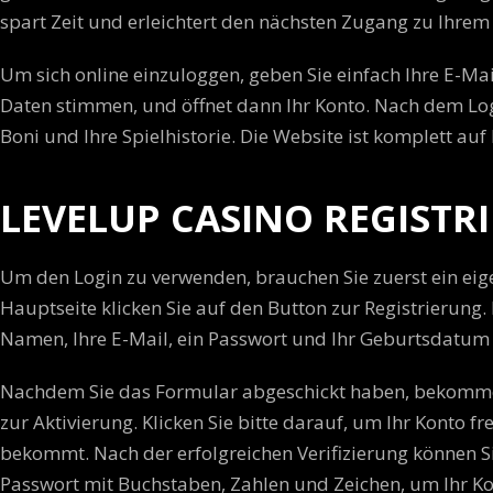
spart Zeit und erleichtert den nächsten Zugang zu Ihrem
Um sich online einzuloggen, geben Sie einfach Ihre E-Ma
Daten stimmen, und öffnet dann Ihr Konto. Nach dem Logi
Boni und Ihre Spielhistorie. Die Website ist komplett au
LEVELUP CASINO REGISTR
Um den Login zu verwenden, brauchen Sie zuerst ein eige
Hauptseite klicken Sie auf den Button zur Registrierung
Namen, Ihre E-Mail, ein Passwort und Ihr Geburtsdatum 
Nachdem Sie das Formular abgeschickt haben, bekommen 
zur Aktivierung. Klicken Sie bitte darauf, um Ihr Konto f
bekommt. Nach der erfolgreichen Verifizierung können S
Passwort mit Buchstaben, Zahlen und Zeichen, um Ihr Ko