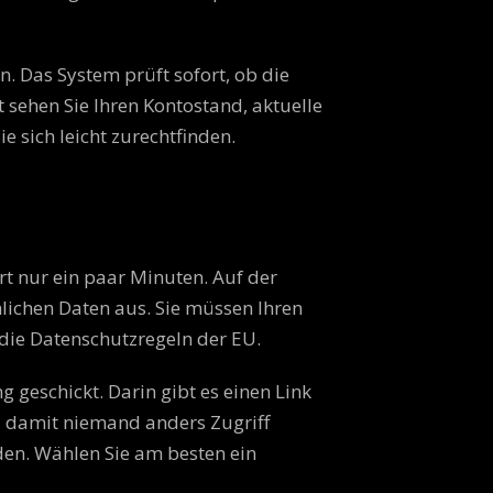
. Das System prüft sofort, ob die
sehen Sie Ihren Kontostand, aktuelle
 sich leicht zurechtfinden.
rt nur ein paar Minuten. Auf der
nlichen Daten aus. Sie müssen Ihren
 die Datenschutzregeln der EU.
geschickt. Darin gibt es einen Link
it, damit niemand anders Zugriff
den. Wählen Sie am besten ein