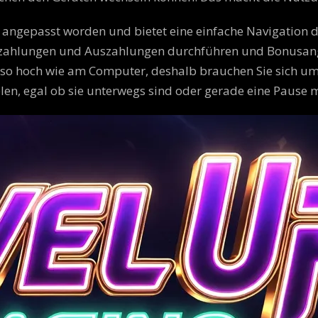
g angepasst worden und bietet eine einfache Navigation
Einzahlungen und Auszahlungen durchführen und Bonusan
o hoch wie am Computer, deshalb brauchen Sie sich um 
elen, egal ob sie unterwegs sind oder gerade eine Pause 