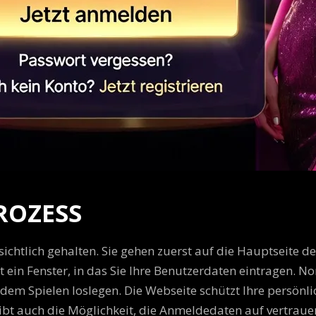
ROZESS
sichtlich gehalten. Sie gehen zuerst auf die Hauptseite d
t ein Fenster, in das Sie Ihre Benutzerdaten eintragen. 
 dem Spielen loslegen. Die Webseite schützt Ihre persön
ibt auch die Möglichkeit, die Anmeldedaten auf vertrau