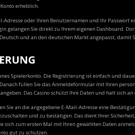
 Konto erheblich.
il-Adresse oder Ihren Benutzernamen und Ihr Passwort ein
n gelangen Sie direkt zu Ihrem eigenen Dashboard. Dort 
f Deutsch und an den deutschen Markt angepasst, damit Sie
IERUNG
nes Spielerkonto. Die Registrierung ist einfach und daue
. Danach füllen Sie das Anmeldeformular mit Ihren persö
angeben. Das Casino schützt Ihre Daten und hält sich an
Sie an die angegebene E-Mail-Adresse eine Bestätigung 
reizuschalten und zu bestätigen. Das dient Ihrer Sicherhe
ie sich zum ersten Mal mit Ihren gewählten Daten anmel
nto gut zu schützen.